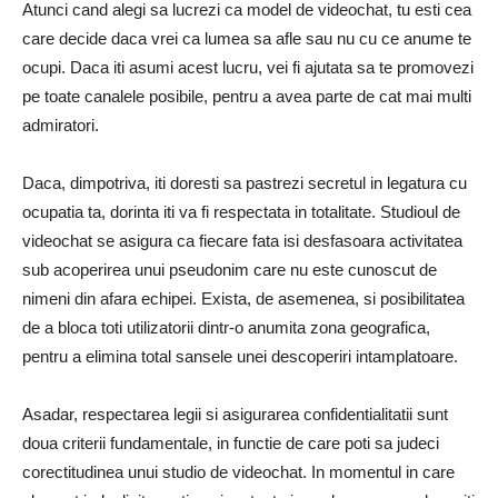
Atunci cand alegi sa lucrezi ca model de videochat, tu esti cea
care decide daca vrei ca lumea sa afle sau nu cu ce anume te
ocupi. Daca iti asumi acest lucru, vei fi ajutata sa te promovezi
pe toate canalele posibile, pentru a avea parte de cat mai multi
admiratori.
Daca, dimpotriva, iti doresti sa pastrezi secretul in legatura cu
ocupatia ta, dorinta iti va fi respectata in totalitate. Studioul de
videochat se asigura ca fiecare fata isi desfasoara activitatea
sub acoperirea unui pseudonim care nu este cunoscut de
nimeni din afara echipei. Exista, de asemenea, si posibilitatea
de a bloca toti utilizatorii dintr-o anumita zona geografica,
pentru a elimina total sansele unei descoperiri intamplatoare.
Asadar, respectarea legii si asigurarea confidentialitatii sunt
doua criterii fundamentale, in functie de care poti sa judeci
corectitudinea unui studio de videochat. In momentul in care