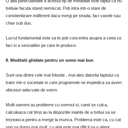
O alta particularitate a acestui tip de meditatie este faptul ca nu
trebuie facuta stand nemiscat.
Poti intra intr-o stare de
constientizare indiferent daca mergi pe strada, faci vasele sau
chiar sub dus.
Lucrul fundamental este sa te poti concentra asupra a ceea ce
faci si a senzatiilor pe care le produce.
8. Meditatii ghidate pentru un somn mai bun
Sunt una dintre cele mai folosite
, mai ales datorita faptului ca
traim intr-o societate in care programele ne impiedica sa avem
obiceiuri adecvate de somn.
Multi oameni au probleme cu somnul si, cand se culca,
calculeaza cat timp au la dispozitie inainte de a trebui sa se
trezeasca pentru a merge la munca.
Problema este ca, cu cat
vrei sa dormi mai mult, cu atat este mai dificil sa o atingi.