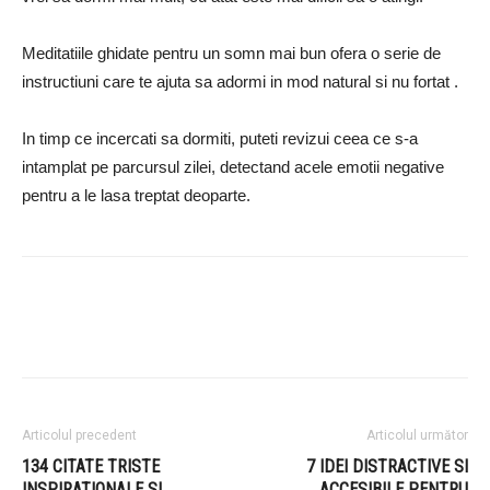
Meditatiile ghidate pentru un somn mai bun
ofera o serie de
instructiuni care te ajuta sa adormi in mod natural si nu fortat
.
In timp ce incercati sa dormiti, puteti revizui ceea ce s-a
intamplat pe parcursul zilei, detectand acele emotii negative
pentru a le lasa treptat deoparte.
Articolul precedent
Articolul următor
134 CITATE TRISTE
7 IDEI DISTRACTIVE SI
INSPIRATIONALE SI
ACCESIBILE PENTRU