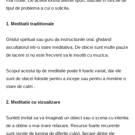
mai multe.
De aceea exista diferite tipuri, utilizate in functie de
tipul de problema a cui o solicita.
1. Meditatii traditionale
Ghidul spiritual sau guru da instructiunile oral, ghidand
ascultatorul intr-o stare meditativa.
De obicei sunt multe pauze
de tacere si nu este frecvent sa le insotiti cu muzica.
Scopul acestui tip de meditatie poate fi foarte variat, dar ele
sunt de obicei folosite
pentru a incepe sau pentru a mentine o
stare de calm
.
2. Meditatie cu vizualizare
Sunteti invitat sa va imaginati un obiect sau o scena cu intentia
de a obtine o mai mare relaxare.
Resurse foarte recurente
sunt
razele de lumina de diferite culori, fiecare dintre ele