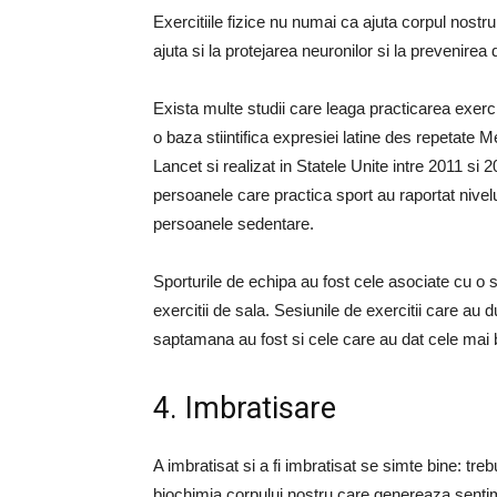
Exercitiile fizice nu numai ca ajuta corpul nostr
ajuta si la protejarea neuronilor si la prevenirea d
Exista multe studii care leaga practicarea exerci
o baza stiintifica expresiei latine des repetate
Lancet si realizat in Statele Unite intre 2011 si
persoanele care practica sport au raportat nivel
persoanele sedentare.
Sporturile de echipa au fost cele asociate cu o 
exercitii de sala. Sesiunile de exercitii care au d
saptamana au fost si cele care au dat cele mai 
4. Imbratisare
A imbratisat si a fi imbratisat se simte bine: tre
biochimia corpului nostru care genereaza sentim