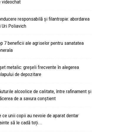
 videochat
nducere responsabilă și filantropie: abordarea
i Uri Poliavich
p 7 beneficii ale agriselor pentru sanatatea
enerala
șet metalic: greșeli frecvente în alegerea
lapului de depozitare
uturile alcoolice de calitate, între rafinament și
ăcerea de a savura conștient
 ce unii copii au nevoie de aparat dentar
ainte să le cadă toți...