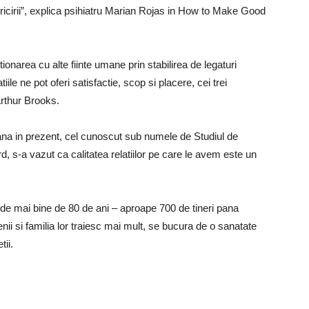
e fericirii”, explica psihiatru Marian Rojas in How to Make Good
ionarea cu alte fiinte umane prin stabilirea de legaturi
le ne pot oferi satisfactie, scop si placere, cei trei
 Arthur Brooks.
pana in prezent, cel cunoscut sub numele de Studiul de
d, s-a vazut ca calitatea relatiilor pe care le avem este un
r de mai bine de 80 de ani – aproape 700 de tineri pana
i si familia lor traiesc mai mult, se bucura de o sanatate
tii.