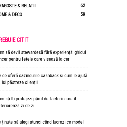
62
RAGOSTE & RELATII
59
OME & DECO
REBUIE CITIT
m să devii stewardesă fără experiență: ghidul
ncer pentru fetele care visează la cer
 ce oferă cazinourile cashback și cum le ajută
 își păstreze clienții
m să îți protejezi părul de factorii care îl
teriorează zi de zi
 ținute să alegi atunci când lucrezi ca model