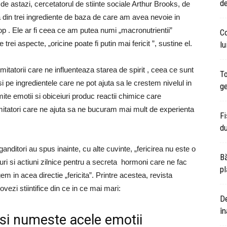
de
i de astazi, cercetatorul de stiinte sociale Arthur Brooks, de
a din trei ingrediente de baza de care am avea nevoie in
cop . Ele ar fi ceea ce am putea numi „macronutrientii”
Co
 trei aspecte, „oricine poate fi putin mai fericit ”, sustine el.
lu
itatorii care ne influenteaza starea de spirit , ceea ce sunt
To
i pe ingredientele care ne pot ajuta sa le crestem nivelul in
g
umite emotii si obiceiuri produc reactii chimice care
smitatori care ne ajuta sa ne bucuram mai mult de experienta
Fi
du
nditori au spus inainte, cu alte cuvinte, „fericirea nu este o
Bă
iuri si actiuni zilnice pentru a secreta hormoni care ne fac
pl
m in acea directie „fericita”. Printre acestea, revista
vezi stiintifice din ce in ce mai mari:
De
în
i si numeste acele emotii