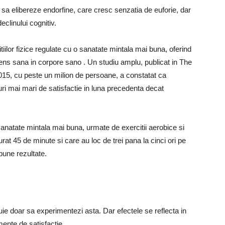
u sa elibereze endorfine, care cresc senzatia de euforie, dar
eclinului cognitiv.
tiilor fizice regulate cu o sanatate mintala mai buna, oferind
 Mens sana in corpore sano . Un studiu amplu, publicat in The
 2015, cu peste un milion de persoane, a constatat ca
uri mai mari de satisfactie in luna precedenta decat
sanatate mintala mai buna, urmate de exercitii aerobice si
urat 45 de minute si care au loc de trei pana la cinci ori pe
bune rezultate.
buie doar sa experimentezi asta. Dar efectele se reflecta in
ente de satisfactie.