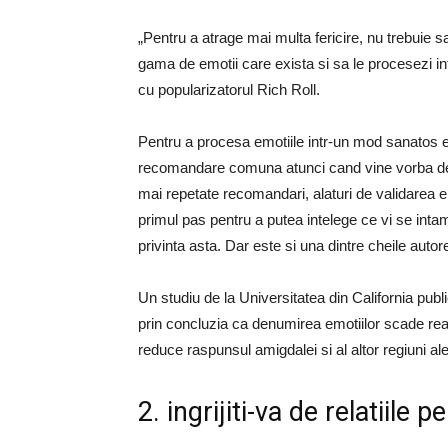
„Pentru a atrage mai multa fericire, nu trebuie 
gama de emotii care exista si sa le procesezi in
cu popularizatorul Rich Roll.
Pentru a procesa emotiile intr-un mod sanatos est
recomandare comuna atunci cand vine vorba de i
mai repetate recomandari, alaturi de validarea em
primul pas pentru a putea intelege ce vi se intam
privinta asta. Dar este si una dintre cheile autor
Un studiu de la Universitatea din California p
prin concluzia ca denumirea emotiilor scade rea
reduce raspunsul amigdalei si al altor regiuni ale
2. ingrijiti-va de relatiile 