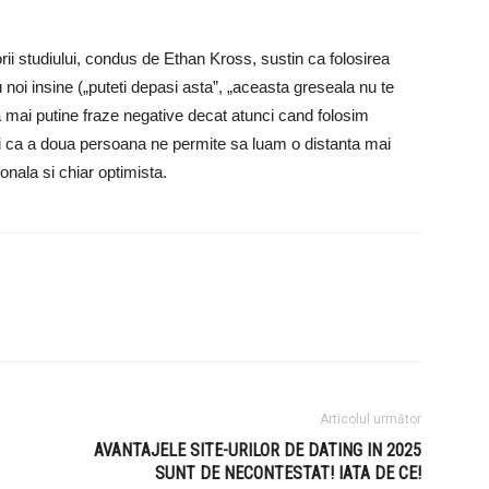
ii studiului, condus de Ethan Kross, sustin ca folosirea
oi insine („puteti depasi asta”, „aceasta greseala nu te
 mai putine fraze negative decat atunci cand folosim
ui ca a doua persoana ne permite sa luam o distanta mai
nala si chiar optimista.
Articolul următor
AVANTAJELE SITE-URILOR DE DATING IN 2025
SUNT DE NECONTESTAT! IATA DE CE!