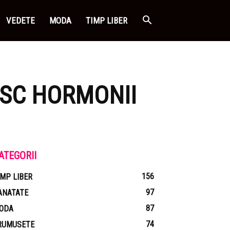
VEDETE
MODA
TIMP LIBER
ESC HORMONII
ATEGORII
156
IMP LIBER
97
ANATATE
87
ODA
74
RUMUSETE