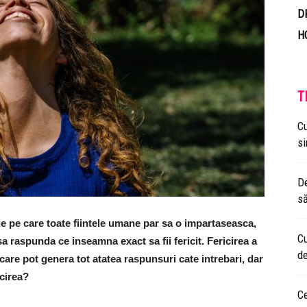
D
H
T
Cu
si
De
să
tie pe care toate fiintele umane par sa o impartaseasca,
Cu
sa raspunda ce inseamna exact sa fii fericit. Fericirea a
de
e care pot genera tot atatea raspunsuri cate intrebari, dar
icirea?
Ce