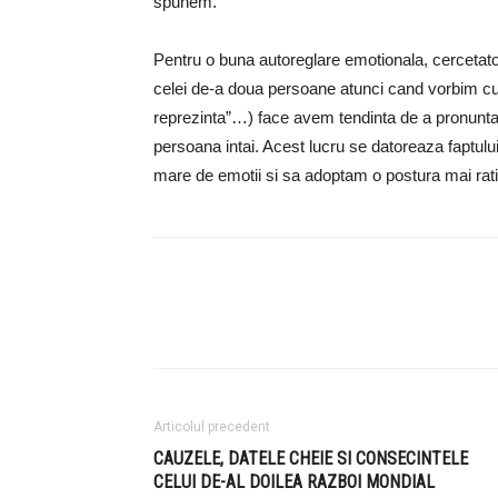
spunem.
Pentru o buna autoreglare emotionala, cercetator
celei de-a doua persoane atunci cand vorbim cu n
reprezinta”…) face avem tendinta de a pronunta
persoana intai. Acest lucru se datoreaza faptul
mare de emotii si sa adoptam o postura mai ratio
Articolul precedent
CAUZELE, DATELE CHEIE SI CONSECINTELE
CELUI DE-AL DOILEA RAZBOI MONDIAL