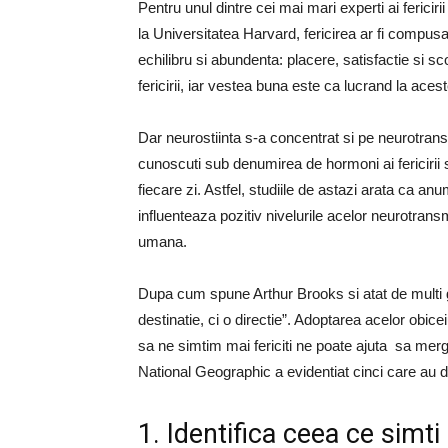
Pentru unul dintre cei mai mari experti ai fericiri
la Universitatea Harvard, fericirea ar fi compus
echilibru si abundenta: placere, satisfactie si s
fericirii, iar vestea buna este ca lucrand la aceste
Dar neurostiinta s-a concentrat si pe neurotransm
cunoscuti sub denumirea de hormoni ai fericirii s
fiecare zi. Astfel, studiile de astazi arata ca an
influenteaza pozitiv nivelurile acelor neurotran
umana.
Dupa cum spune Arthur Brooks si atat de multi ga
destinatie, ci o directie”. Adoptarea acelor obice
sa ne simtim mai fericiti ne poate ajuta sa merge
National Geographic a evidentiat cinci care au do
1. Identifica ceea ce simt