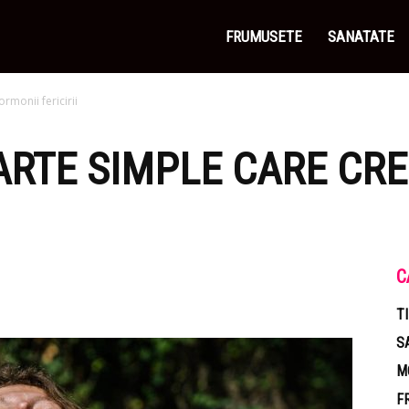
FRUMUSETE
SANATATE
rmonii fericirii
OARTE SIMPLE CARE CR
C
T
S
M
F