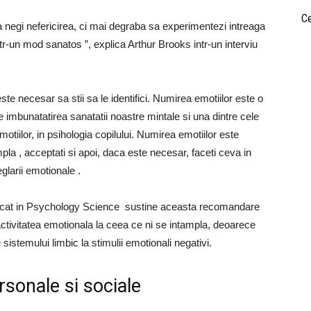
Ce
sa negi nefericirea, ci mai degraba sa experimentezi intreaga
tr-un mod sanatos ”, explica Arthur Brooks intr-un interviu
e necesar sa stii sa le identifici. Numirea emotiilor este o
mbunatatirea sanatatii noastre mintale si una dintre cele
otiilor, in psihologia copilului. Numirea emotiilor este
pla , acceptati si apoi, daca este necesar, faceti ceva in
eglarii emotionale .
ublicat in Psychology Science sustine aceasta recomandare
ctivitatea emotionala la ceea ce ni se intampla, deoarece
 sistemului limbic la stimulii emotionali negativi.
personale si sociale