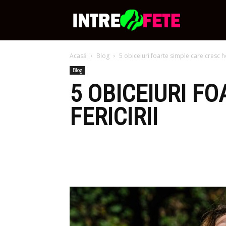
Intre
Acasă
Blog
5 obiceiuri foarte simple care cresc ho
Fete
Blog
5 OBICEIURI F
FERICIRII