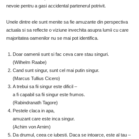
nevoie pentru a gasi accidental partenerul potrivit.
Unele dintre ele sunt menite sa fie amuzante din perspectiva
actuala si sa reflecte o viziune invechita asupra lumii cu care
majoritatea oamenilor nu se mai pot identifica.
Doar oamenii sunt si fac ceva care stau singuri.
(Wilhelm Raabe)
Cand sunt singur, sunt cel mai putin singur.
(Marcus Tullius Cicero)
A trebui sa fii singur este dificil –
a fi capabil sa fii singur este frumos.
(Rabindranath Tagore)
Pestele claca in apa,
amuzant care este inca singur.
(Achim von Arnim)
Da drumul, ceea ce iubesti. Daca se intoarce, este al tau –