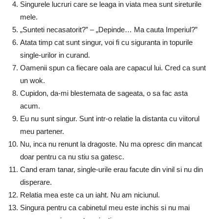
Singurele lucruri care se leaga in viata mea sunt sireturile
mele.
„Sunteti necasatorit?” – „Depinde… Ma cauta Imperiul?”
Atata timp cat sunt singur, voi fi cu siguranta in topurile
single-urilor in curand.
Oamenii spun ca fiecare oala are capacul lui. Cred ca sunt
un wok.
Cupidon, da-mi blestemata de sageata, o sa fac asta
acum.
Eu nu sunt singur. Sunt intr-o relatie la distanta cu viitorul
meu partener.
Nu, inca nu renunt la dragoste. Nu ma opresc din mancat
doar pentru ca nu stiu sa gatesc.
Cand eram tanar, single-urile erau facute din vinil si nu din
disperare.
Relatia mea este ca un iaht. Nu am niciunul.
Singura pentru ca cabinetul meu este inchis si nu mai