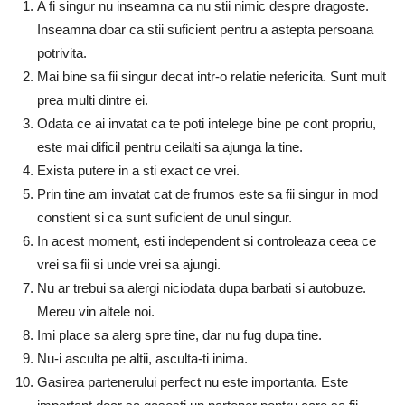
A fi singur nu inseamna ca nu stii nimic despre dragoste.
Inseamna doar ca stii suficient pentru a astepta persoana
potrivita.
Mai bine sa fii singur decat intr-o relatie nefericita. Sunt mult
prea multi dintre ei.
Odata ce ai invatat ca te poti intelege bine pe cont propriu,
este mai dificil pentru ceilalti sa ajunga la tine.
Exista putere in a sti exact ce vrei.
Prin tine am invatat cat de frumos este sa fii singur in mod
constient si ca sunt suficient de unul singur.
In acest moment, esti independent si controleaza ceea ce
vrei sa fii si unde vrei sa ajungi.
Nu ar trebui sa alergi niciodata dupa barbati si autobuze.
Mereu vin altele noi.
Imi place sa alerg spre tine, dar nu fug dupa tine.
Nu-i asculta pe altii, asculta-ti inima.
Gasirea partenerului perfect nu este importanta. Este