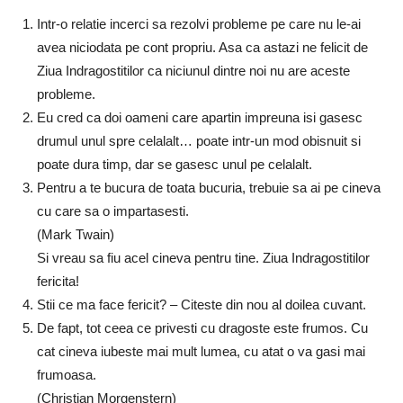
Intr-o relatie incerci sa rezolvi probleme pe care nu le-ai
avea niciodata pe cont propriu. Asa ca astazi ne felicit de
Ziua Indragostitilor ca niciunul dintre noi nu are aceste
probleme.
Eu cred ca doi oameni care apartin impreuna isi gasesc
drumul unul spre celalalt… poate intr-un mod obisnuit si
poate dura timp, dar se gasesc unul pe celalalt.
Pentru a te bucura de toata bucuria, trebuie sa ai pe cineva
cu care sa o impartasesti.
(Mark Twain)
Si vreau sa fiu acel cineva pentru tine. Ziua Indragostitilor
fericita!
Stii ce ma face fericit? – Citeste din nou al doilea cuvant.
De fapt, tot ceea ce privesti cu dragoste este frumos. Cu
cat cineva iubeste mai mult lumea, cu atat o va gasi mai
frumoasa.
(Christian Morgenstern)