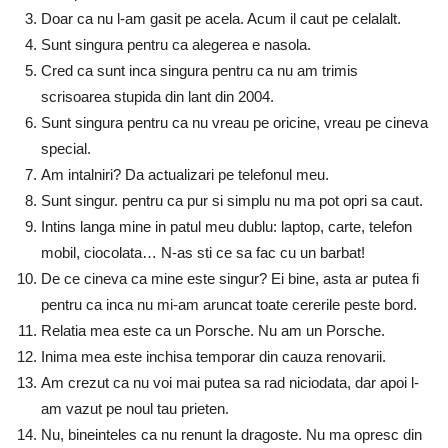
Doar ca nu l-am gasit pe acela. Acum il caut pe celalalt.
Sunt singura pentru ca alegerea e nasola.
Cred ca sunt inca singura pentru ca nu am trimis
scrisoarea stupida din lant din 2004.
Sunt singura pentru ca nu vreau pe oricine, vreau pe cineva
special.
Am intalniri? Da actualizari pe telefonul meu.
Sunt singur. pentru ca pur si simplu nu ma pot opri sa caut.
Intins langa mine in patul meu dublu: laptop, carte, telefon
mobil, ciocolata… N-as sti ce sa fac cu un barbat!
De ce cineva ca mine este singur? Ei bine, asta ar putea fi
pentru ca inca nu mi-am aruncat toate cererile peste bord.
Relatia mea este ca un Porsche. Nu am un Porsche.
Inima mea este inchisa temporar din cauza renovarii.
Am crezut ca nu voi mai putea sa rad niciodata, dar apoi l-
am vazut pe noul tau prieten.
Nu, bineinteles ca nu renunt la dragoste. Nu ma opresc din