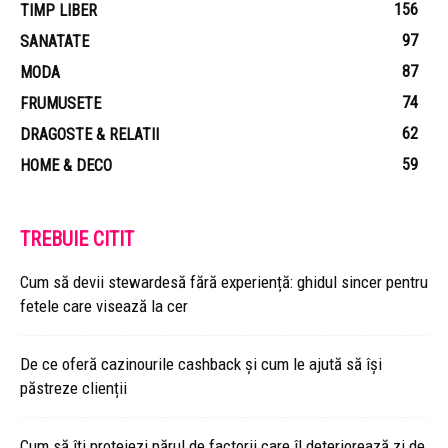
156
TIMP LIBER
97
SANATATE
87
MODA
74
FRUMUSETE
62
DRAGOSTE & RELATII
59
HOME & DECO
TREBUIE CITIT
Cum să devii stewardesă fără experiență: ghidul sincer pentru
fetele care visează la cer
De ce oferă cazinourile cashback și cum le ajută să își
păstreze clienții
Cum să îți protejezi părul de factorii care îl deteriorează zi de