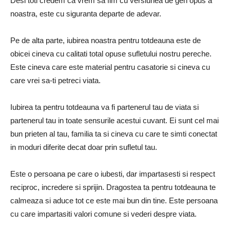
Desi toti credem ca vrem sa fim cu versiunea de gen opus a
noastra, este cu siguranta departe de adevar.
Pe de alta parte, iubirea noastra pentru totdeauna este de
obicei cineva cu calitati total opuse sufletului nostru pereche.
Este cineva care este material pentru casatorie si cineva cu
care vrei sa-ti petreci viata.
Iubirea ta pentru totdeauna va fi partenerul tau de viata si
partenerul tau in toate sensurile acestui cuvant.
Ei sunt cel mai
bun prieten al tau, familia ta si cineva cu care te simti conectat
in moduri diferite decat doar prin sufletul tau.
Este o persoana pe care o iubesti, dar impartasesti si respect
reciproc, incredere si sprijin.
Dragostea ta pentru totdeauna te
calmeaza si aduce tot ce este mai bun din tine.
Este persoana
cu care impartasiti valori comune si vederi despre viata.